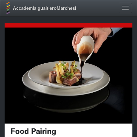
Accademia gualtieroMarchesi
Food Pairing