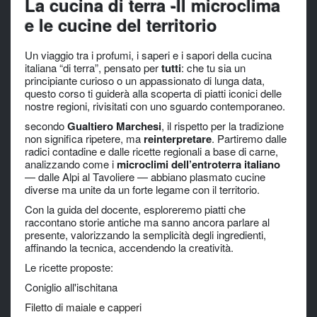
La cucina di terra -Il microclima
e le cucine del territorio
Un viaggio tra i profumi, i saperi e i sapori della cucina
italiana “di terra”, pensato per
tutti
: che tu sia un
principiante curioso o un appassionato di lunga data,
questo corso ti guiderà alla scoperta di piatti iconici delle
nostre regioni, rivisitati con uno sguardo contemporaneo.
secondo
Gualtiero Marchesi
, il rispetto per la tradizione
non significa ripetere, ma
reinterpretare
. Partiremo dalle
radici contadine e dalle ricette regionali a base di carne,
analizzando come i
microclimi dell’entroterra italiano
— dalle Alpi al Tavoliere — abbiano plasmato cucine
diverse ma unite da un forte legame con il territorio.
Con la guida del docente, esploreremo piatti che
raccontano storie antiche ma sanno ancora parlare al
presente, valorizzando la semplicità degli ingredienti,
affinando la tecnica, accendendo la creatività.
Le ricette proposte:
Coniglio all'ischitana
Filetto di maiale e capperi